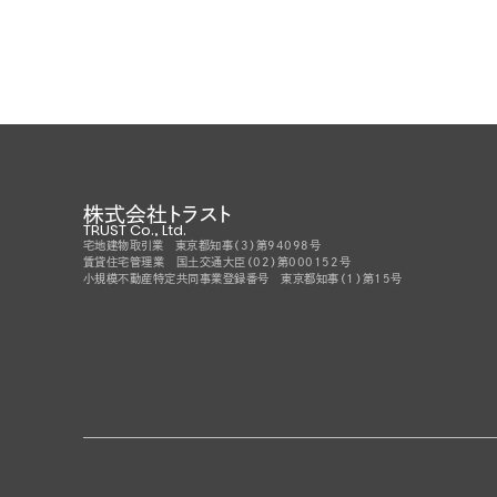
株式会社トラスト
TRUST Co., Ltd.
宅地建物取引業 東京都知事（3）第94098号
賃貸住宅管理業 国土交通大臣（02）第000152号
小規模不動産特定共同事業登録番号 東京都知事（1）第15号