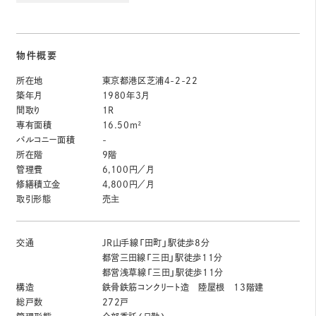
物件概要
所在地
東京都港区芝浦4-2-22
築年月
1980年3月
間取り
1R
専有面積
16.50m²
バルコニー面積
-
所在階
9階
管理費
6,100円／月
修繕積立金
4,800円／月
取引形態
売主
交通
JR山手線「田町」駅徒歩8分
都営三田線「三田」駅徒歩11分
都営浅草線「三田」駅徒歩11分
構造
鉄骨鉄筋コンクリート造 陸屋根 13階建
総戸数
272戸