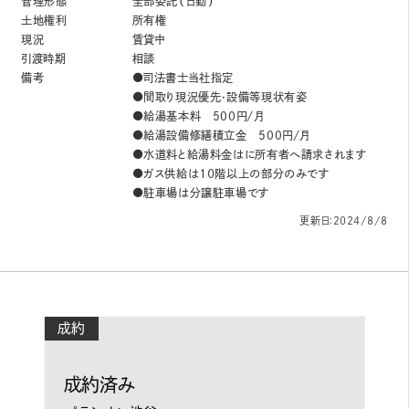
管理形態
全部委託（日勤）
土地権利
所有権
現況
賃貸中
引渡時期
相談
備考
●司法書士当社指定
●間取り現況優先・設備等現状有姿
●給湯基本料 500円/月
●給湯設備修繕積立金 500円/月
●水道料と給湯料金はに所有者へ請求されます
●ガス供給は１０階以上の部分のみです
●駐車場は分譲駐車場です
更新日：2024/8/8
成約
成約済み