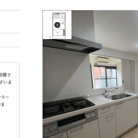
田橋ラ
ざいま
やスー
りま