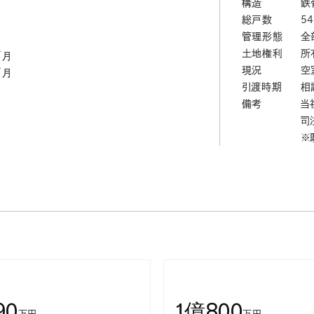
構造
鉄
総戸数
5
管理形態
全
土地権利
所
／月
現況
空
／月
引渡時期
相
備考
当
司
※
90
1億800
万円
万円