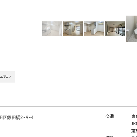
エアコン
交通
東
区飯田橋2-9-4
J
東