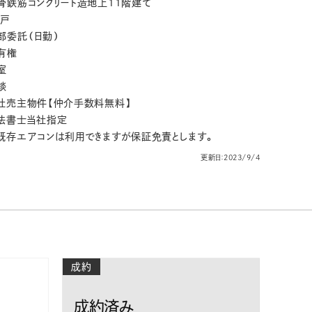
骨鉄筋コンクリート造地上11階建て
4戸
部委託（日勤）
有権
室
談
社売主物件【仲介手数料無料】
法書士当社指定
既存エアコンは利用できますが保証免責とします。
更新日：2023/9/4
成約
成約済み