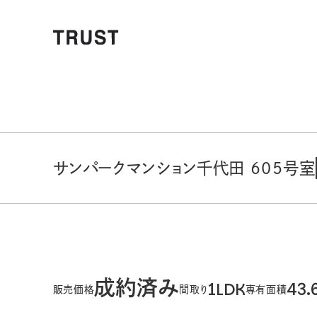
サンパークマンション千代田 605号室
成約済み
1LDK
43.
販売価格
間取り
専有面積