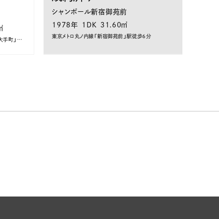
シャンボール新宿御苑前
1978年
1DK
31.60㎡
㎡
東京メトロ丸ノ内線「新宿御苑前」駅徒歩6分
東京メトロ千代田・東西・半蔵門・丸ノ内線「大手町」駅徒歩6分