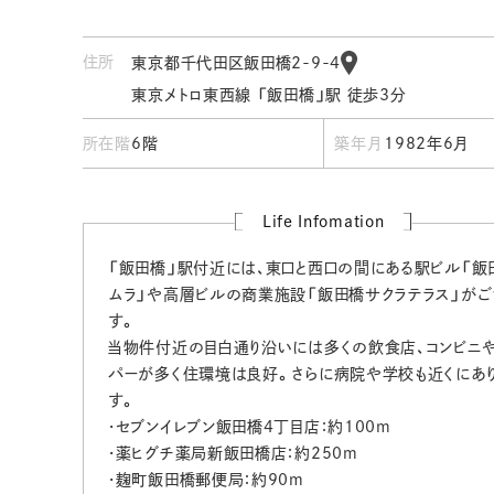
住所
東京都千代田区飯田橋2-9-4
東京メトロ東西線 「飯田橋」駅 徒歩3分
所在階
6階
築年月
1982年6月
Life Infomation
「飯田橋」駅付近には、東口と西口の間にある駅ビル「飯
ムラ」や高層ビルの商業施設「飯田橋サクラテラス」がご
す。
当物件付近の目白通り沿いには多くの飲食店、コンビニ
パーが多く住環境は良好。さらに病院や学校も近くにあ
す。
・セブンイレブン飯田橋4丁目店：約100m
・薬ヒグチ薬局新飯田橋店：約250m
・麹町飯田橋郵便局：約90m