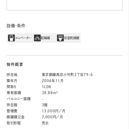
設備・条件
エレベーター
駐輪場
浴室乾燥機
物件概要
所在地
東京都練馬区小竹町2丁目79-6
築年月
2004年11月
間取り
1LDK
専有面積
38.88m²
バルコニー面積
-
所在階
3階
管理費
13,000円／月
修繕積立金
7,000円／月
取引形態
売主