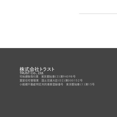
株式会社トラスト
TRUST Co., Ltd.
宅地建物取引業 東京都知事（3）第94098号
賃貸住宅管理業 国土交通大臣（02）第000152号
小規模不動産特定共同事業登録番号 東京都知事（1）第15号