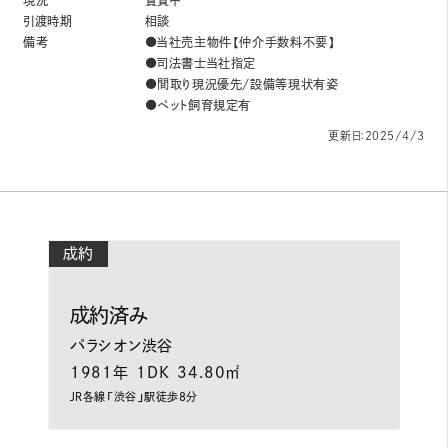
引渡時期
相談
備考
●当社売主物件【仲介手数料不要】
●司法書士当社指定
●間取り現況優先/設備等現状有姿
●ペット飼育規定有
更新日：2025/4/3
成約
成約済み
パラシオン渋谷
1981年
1DK
34.80㎡
ＪＲ各線「渋谷」駅徒歩8分