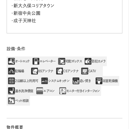
・新大久保コリアタウン
・新宿中央公園
・成子天神社
設備・条件
オートロック
エレベーター
宅配ボックス
防犯カメラ
駐輪場
BSアンテナ
CSアンテナ
CATV
2沿線以上利用可
システムキッチン
追い焚き
浴室乾燥機
温水洗浄便座
エアコン
モニター付きインターフォン
ペット相談
物件概要