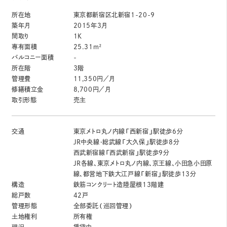
所在地
東京都新宿区北新宿1-20-9
築年月
2015年3月
間取り
1K
専有面積
25.31m²
バルコニー面積
-
所在階
3階
管理費
11,350円／月
修繕積立金
8,700円／月
取引形態
売主
交通
東京メトロ丸ノ内線「西新宿」駅徒歩6分
JR中央線・総武線「大久保」駅徒歩8分
西武新宿線「西武新宿」駅徒歩9分
JR各線、東京メトロ丸ノ内線、京王線、小田急小田原
線、都営地下鉄大江戸線「新宿」駅徒歩13分
構造
鉄筋コンクリート造陸屋根13階建
総戸数
42戸
管理形態
全部委託（巡回管理）
土地権利
所有権
現況
賃貸中