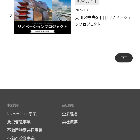
リノベレポート
2026.05.30
3
大田区中央5丁目/リノベーショ
ンプロジェクト
トッ
事業内容
会社情報
リノベーション事業
企業理念
賃貸管理事業
会社概要
不動産特定共同事業
不動産投資事業