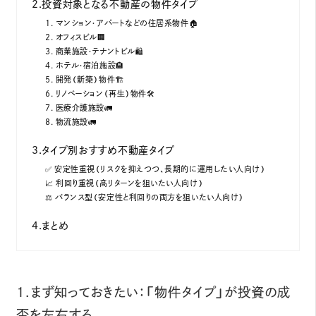
2.投資対象となる不動産の物件タイプ
1. マンション・アパートなどの住居系物件🏠
2. オフィスビル🏢
3. 商業施設・テナントビル🛍️
4. ホテル・宿泊施設🏨
5. 開発（新築）物件🏗️
6. リノベーション（再生）物件🛠️
7. 医療介護施設🚛
8. 物流施設🚛
3.タイプ別おすすめ不動産タイプ
✅ 安定性重視（リスクを抑えつつ、長期的に運用したい人向け）
📈 利回り重視（高リターンを狙いたい人向け）
⚖️ バランス型（安定性と利回りの両方を狙いたい人向け）
4.まとめ
1.まず知っておきたい：「物件タイプ」が投資の成
否を左右する