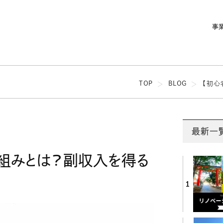
事
TOP
BLOG
【初心
最新一
組みとは？副収入を得る
1