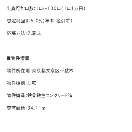
出資可能⼝数：1⼝〜100⼝（1⼝1万円）
想定利回り：5.0％（年率・税引前）
応募⽅法：先着式
■物件情報
物件所在地：東京都文京区千駄木
物件種別：居宅
物件構造：鉄骨鉄筋コンクリート造
専有⾯積：34.11㎡
詳細はこちら