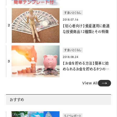
ョン
すまいとくらし
2018.07.16
2
【初心者向け】資産運用に最適
な投資商品12種類とその特徴
すまいとくらし
2018.08.24
3
【お金を貯める方法】簡単に始
められるお金を貯める８つの方
法
View All
おすすめ
リノベレポート