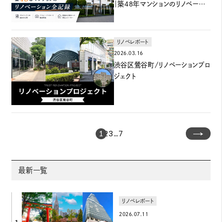
｜築48年マンションのリノベーショ
ン全記録
リノベレポート
2026.03.16
渋谷区鶯谷町/リノベーションプロ
ジェクト
1
2
3
…
7
最新一覧
リノベレポート
2026.07.11