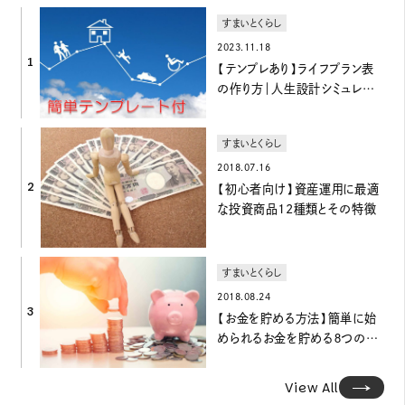
すまいとくらし
2023.11.18
1
【テンプレあり】ライフプラン表
の作り方｜人生設計シミュレーシ
ョン
すまいとくらし
2018.07.16
2
【初心者向け】資産運用に最適
な投資商品12種類とその特徴
すまいとくらし
2018.08.24
3
【お金を貯める方法】簡単に始
められるお金を貯める８つの方
法
View All