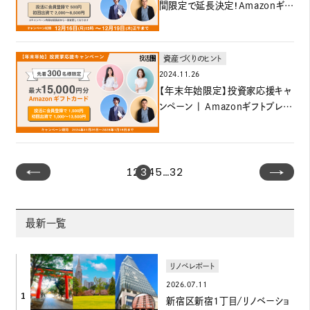
間限定で延長決定！Amazonギフ
ト券プレゼント
資産づくりのヒント
2024.11.26
【年末年始限定】投資家応援キャ
ンペーン | Amazonギフトプレゼ
ント！最大15,000円分
1
2
3
4
5
…
32
最新一覧
リノベレポート
2026.07.11
1
新宿区新宿1丁目/リノベーショ