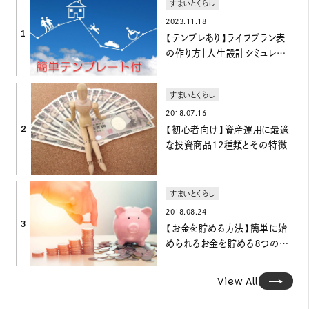
すまいとくらし
2023.11.18
1
【テンプレあり】ライフプラン表
の作り方｜人生設計シミュレーシ
ョン
すまいとくらし
2018.07.16
2
【初心者向け】資産運用に最適
な投資商品12種類とその特徴
すまいとくらし
2018.08.24
3
【お金を貯める方法】簡単に始
められるお金を貯める８つの方
法
View All